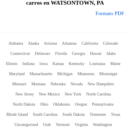
carros en WATSONTOWN, PA
Formato PDF
Alabama
Alaska
Arizona
Arkansas
California
Colorado
Connecticut
Delaware
Florida
Georgia
Hawaii
Idaho
Illinois
Indiana
Iowa
Kansas
Kentucky
Louisiana
Maine
Maryland
Massachusetts
Michigan
Minnesota
Mississippi
Missouri
Montana
Nebraska
Nevada
New Hampshire
New Jersey
New Mexico
New York
North Carolina
North Dakota
Ohio
Oklahoma
Oregon
Pennsylvania
Rhode Island
South Carolina
South Dakota
Tennessee
Texas
Uncategorized
Utah
Vermont
Virginia
Washington