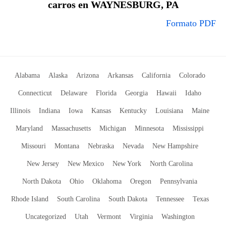
carros en WAYNESBURG, PA
Formato PDF
Alabama
Alaska
Arizona
Arkansas
California
Colorado
Connecticut
Delaware
Florida
Georgia
Hawaii
Idaho
Illinois
Indiana
Iowa
Kansas
Kentucky
Louisiana
Maine
Maryland
Massachusetts
Michigan
Minnesota
Mississippi
Missouri
Montana
Nebraska
Nevada
New Hampshire
New Jersey
New Mexico
New York
North Carolina
North Dakota
Ohio
Oklahoma
Oregon
Pennsylvania
Rhode Island
South Carolina
South Dakota
Tennessee
Texas
Uncategorized
Utah
Vermont
Virginia
Washington