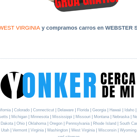
WEST VIRGINIA
y compramos carros en WEBSTER 
ifornia
|
Colorado
|
Connecticut
|
Delaware
|
Florida
|
Georgia
|
Hawaii
|
Idaho
setts
|
Michigan
|
Minnesota
|
Mississippi
|
Missouri
|
Montana
|
Nebraska
|
N
h Dakota
|
Ohio
|
Oklahoma
|
Oregon
|
Pennsylvania
|
Rhode Island
|
South Ca
Utah
|
Vermont
|
Virginia
|
Washington
|
West Virginia
|
Wisconsin
|
Wyoming
xml sitemap