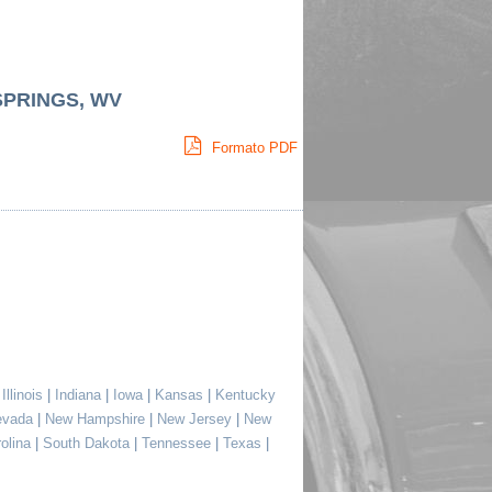
SPRINGS, WV
Formato PDF
|
Illinois
|
Indiana
|
Iowa
|
Kansas
|
Kentucky
evada
|
New Hampshire
|
New Jersey
|
New
rolina
|
South Dakota
|
Tennessee
|
Texas
|