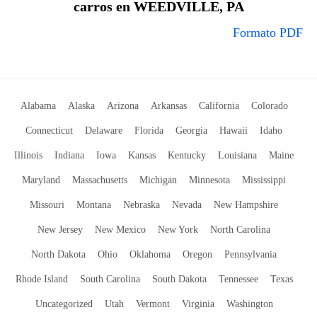
carros en WEEDVILLE, PA
Formato PDF
Alabama
Alaska
Arizona
Arkansas
California
Colorado
Connecticut
Delaware
Florida
Georgia
Hawaii
Idaho
Illinois
Indiana
Iowa
Kansas
Kentucky
Louisiana
Maine
Maryland
Massachusetts
Michigan
Minnesota
Mississippi
Missouri
Montana
Nebraska
Nevada
New Hampshire
New Jersey
New Mexico
New York
North Carolina
North Dakota
Ohio
Oklahoma
Oregon
Pennsylvania
Rhode Island
South Carolina
South Dakota
Tennessee
Texas
Uncategorized
Utah
Vermont
Virginia
Washington