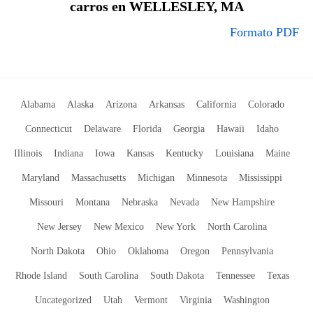
carros en WELLESLEY, MA
Formato PDF
Alabama
Alaska
Arizona
Arkansas
California
Colorado
Connecticut
Delaware
Florida
Georgia
Hawaii
Idaho
Illinois
Indiana
Iowa
Kansas
Kentucky
Louisiana
Maine
Maryland
Massachusetts
Michigan
Minnesota
Mississippi
Missouri
Montana
Nebraska
Nevada
New Hampshire
New Jersey
New Mexico
New York
North Carolina
North Dakota
Ohio
Oklahoma
Oregon
Pennsylvania
Rhode Island
South Carolina
South Dakota
Tennessee
Texas
Uncategorized
Utah
Vermont
Virginia
Washington