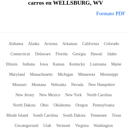
carros en WELLSBURG, WV
Formato PDF
Alabama
Alaska
Arizona
Arkansas
California
Colorado
Connecticut
Delaware
Florida
Georgia
Hawaii
Idaho
Illinois
Indiana
Iowa
Kansas
Kentucky
Louisiana
Maine
Maryland
Massachusetts
Michigan
Minnesota
Mississippi
Missouri
Montana
Nebraska
Nevada
New Hampshire
New Jersey
New Mexico
New York
North Carolina
North Dakota
Ohio
Oklahoma
Oregon
Pennsylvania
Rhode Island
South Carolina
South Dakota
Tennessee
Texas
Uncategorized
Utah
Vermont
Virginia
Washington