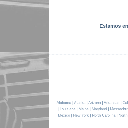
Estamos e
Alabama
|
Alaska
|
Arizona
|
Arkansas
|
Cal
|
Louisiana
|
Maine
|
Maryland
|
Massachu
Mexico
|
New York
|
North Carolina
|
Nort