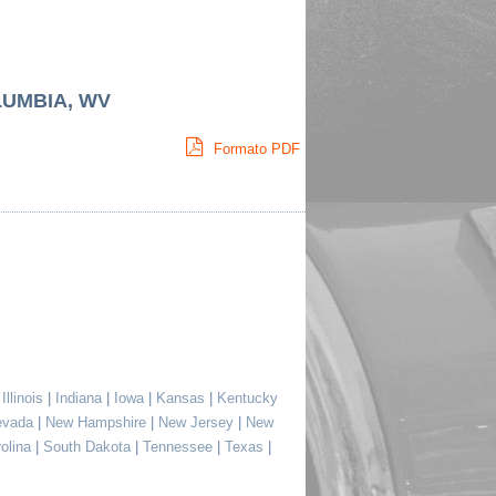
LUMBIA, WV
Formato PDF
|
Illinois
|
Indiana
|
Iowa
|
Kansas
|
Kentucky
evada
|
New Hampshire
|
New Jersey
|
New
rolina
|
South Dakota
|
Tennessee
|
Texas
|