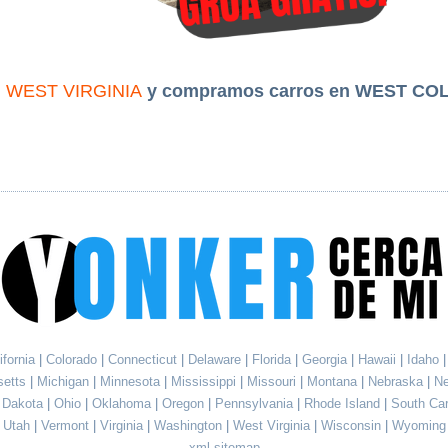
n
WEST VIRGINIA
y compramos carros en WEST CO
ifornia
|
Colorado
|
Connecticut
|
Delaware
|
Florida
|
Georgia
|
Hawaii
|
Idaho
setts
|
Michigan
|
Minnesota
|
Mississippi
|
Missouri
|
Montana
|
Nebraska
|
N
h Dakota
|
Ohio
|
Oklahoma
|
Oregon
|
Pennsylvania
|
Rhode Island
|
South Ca
Utah
|
Vermont
|
Virginia
|
Washington
|
West Virginia
|
Wisconsin
|
Wyoming
xml sitemap