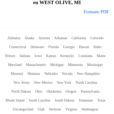
en WEST OLIVE, MI
Formato PDF
Alabama
Alaska
Arizona
Arkansas
California
Colorado
Connecticut
Delaware
Florida
Georgia
Hawaii
Idaho
Illinois
Indiana
Iowa
Kansas
Kentucky
Louisiana
Maine
Maryland
Massachusetts
Michigan
Minnesota
Mississippi
Missouri
Montana
Nebraska
Nevada
New Hampshire
New Jersey
New Mexico
New York
North Carolina
North Dakota
Ohio
Oklahoma
Oregon
Pennsylvania
Rhode Island
South Carolina
South Dakota
Tennessee
Texas
Uncategorized
Utah
Vermont
Virginia
Washington