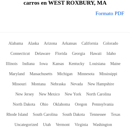
carros en WEST ROXBURY, MA
Formato PDF
Alabama
Alaska
Arizona
Arkansas
California
Colorado
Connecticut
Delaware
Florida
Georgia
Hawaii
Idaho
Illinois
Indiana
Iowa
Kansas
Kentucky
Louisiana
Maine
Maryland
Massachusetts
Michigan
Minnesota
Mississippi
Missouri
Montana
Nebraska
Nevada
New Hampshire
New Jersey
New Mexico
New York
North Carolina
North Dakota
Ohio
Oklahoma
Oregon
Pennsylvania
Rhode Island
South Carolina
South Dakota
Tennessee
Texas
Uncategorized
Utah
Vermont
Virginia
Washington