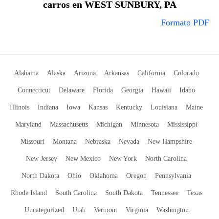
carros en WEST SUNBURY, PA
Formato PDF
Alabama
Alaska
Arizona
Arkansas
California
Colorado
Connecticut
Delaware
Florida
Georgia
Hawaii
Idaho
Illinois
Indiana
Iowa
Kansas
Kentucky
Louisiana
Maine
Maryland
Massachusetts
Michigan
Minnesota
Mississippi
Missouri
Montana
Nebraska
Nevada
New Hampshire
New Jersey
New Mexico
New York
North Carolina
North Dakota
Ohio
Oklahoma
Oregon
Pennsylvania
Rhode Island
South Carolina
South Dakota
Tennessee
Texas
Uncategorized
Utah
Vermont
Virginia
Washington