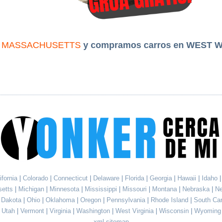
n
MASSACHUSETTS
y compramos carros en WEST 
ifornia
|
Colorado
|
Connecticut
|
Delaware
|
Florida
|
Georgia
|
Hawaii
|
Idaho
setts
|
Michigan
|
Minnesota
|
Mississippi
|
Missouri
|
Montana
|
Nebraska
|
N
h Dakota
|
Ohio
|
Oklahoma
|
Oregon
|
Pennsylvania
|
Rhode Island
|
South Ca
Utah
|
Vermont
|
Virginia
|
Washington
|
West Virginia
|
Wisconsin
|
Wyoming
xml sitemap