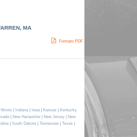
WARREN, MA
Formato PDF
|
Illinois
|
Indiana
|
Iowa
|
Kansas
|
Kentucky
evada
|
New Hampshire
|
New Jersey
|
New
rolina
|
South Dakota
|
Tennessee
|
Texas
|