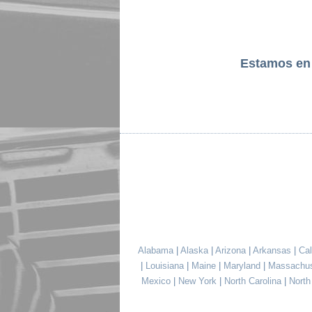
Estamos e
Alabama
|
Alaska
|
Arizona
|
Arkansas
|
Cal
|
Louisiana
|
Maine
|
Maryland
|
Massachu
Mexico
|
New York
|
North Carolina
|
Nort