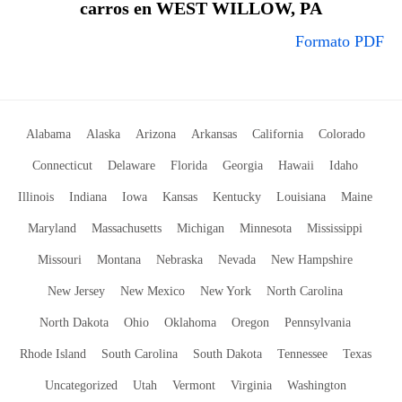
carros en WEST WILLOW, PA
Formato PDF
Alabama
Alaska
Arizona
Arkansas
California
Colorado
Connecticut
Delaware
Florida
Georgia
Hawaii
Idaho
Illinois
Indiana
Iowa
Kansas
Kentucky
Louisiana
Maine
Maryland
Massachusetts
Michigan
Minnesota
Mississippi
Missouri
Montana
Nebraska
Nevada
New Hampshire
New Jersey
New Mexico
New York
North Carolina
North Dakota
Ohio
Oklahoma
Oregon
Pennsylvania
Rhode Island
South Carolina
South Dakota
Tennessee
Texas
Uncategorized
Utah
Vermont
Virginia
Washington