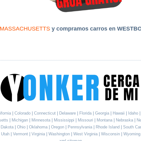
MASSACHUSETTS
y compramos carros en WEST
ifornia
|
Colorado
|
Connecticut
|
Delaware
|
Florida
|
Georgia
|
Hawaii
|
Idaho
setts
|
Michigan
|
Minnesota
|
Mississippi
|
Missouri
|
Montana
|
Nebraska
|
N
h Dakota
|
Ohio
|
Oklahoma
|
Oregon
|
Pennsylvania
|
Rhode Island
|
South Ca
Utah
|
Vermont
|
Virginia
|
Washington
|
West Virginia
|
Wisconsin
|
Wyoming
xml sitemap