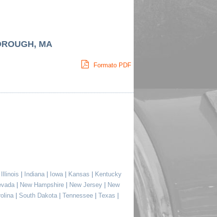
BOROUGH, MA
Formato PDF
|
Illinois
|
Indiana
|
Iowa
|
Kansas
|
Kentucky
evada
|
New Hampshire
|
New Jersey
|
New
rolina
|
South Dakota
|
Tennessee
|
Texas
|