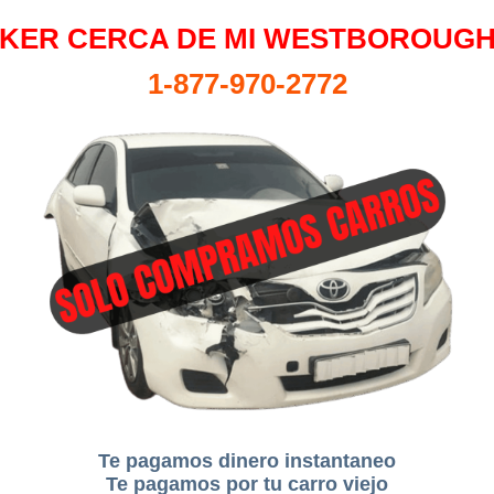
KER CERCA DE MI WESTBOROUGH
1-877-970-2772
Te pagamos dinero instantaneo
Te pagamos por tu carro viejo