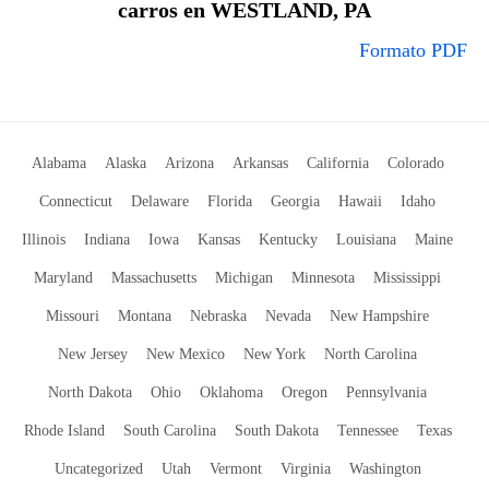
carros en WESTLAND, PA
Formato PDF
Alabama
Alaska
Arizona
Arkansas
California
Colorado
Connecticut
Delaware
Florida
Georgia
Hawaii
Idaho
Illinois
Indiana
Iowa
Kansas
Kentucky
Louisiana
Maine
Maryland
Massachusetts
Michigan
Minnesota
Mississippi
Missouri
Montana
Nebraska
Nevada
New Hampshire
New Jersey
New Mexico
New York
North Carolina
North Dakota
Ohio
Oklahoma
Oregon
Pennsylvania
Rhode Island
South Carolina
South Dakota
Tennessee
Texas
Uncategorized
Utah
Vermont
Virginia
Washington