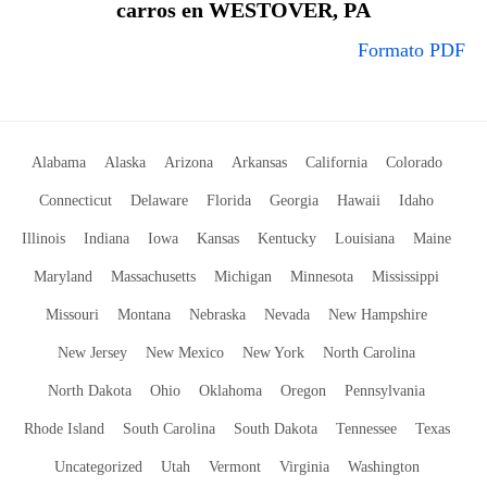
carros en WESTOVER, PA
Formato PDF
Alabama
Alaska
Arizona
Arkansas
California
Colorado
Connecticut
Delaware
Florida
Georgia
Hawaii
Idaho
Illinois
Indiana
Iowa
Kansas
Kentucky
Louisiana
Maine
Maryland
Massachusetts
Michigan
Minnesota
Mississippi
Missouri
Montana
Nebraska
Nevada
New Hampshire
New Jersey
New Mexico
New York
North Carolina
North Dakota
Ohio
Oklahoma
Oregon
Pennsylvania
Rhode Island
South Carolina
South Dakota
Tennessee
Texas
Uncategorized
Utah
Vermont
Virginia
Washington