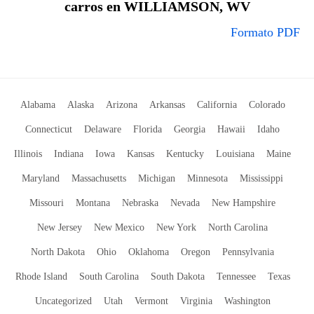
carros en WILLIAMSON, WV
Formato PDF
Alabama
Alaska
Arizona
Arkansas
California
Colorado
Connecticut
Delaware
Florida
Georgia
Hawaii
Idaho
Illinois
Indiana
Iowa
Kansas
Kentucky
Louisiana
Maine
Maryland
Massachusetts
Michigan
Minnesota
Mississippi
Missouri
Montana
Nebraska
Nevada
New Hampshire
New Jersey
New Mexico
New York
North Carolina
North Dakota
Ohio
Oklahoma
Oregon
Pennsylvania
Rhode Island
South Carolina
South Dakota
Tennessee
Texas
Uncategorized
Utah
Vermont
Virginia
Washington