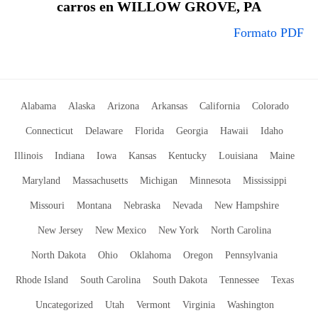
carros en WILLOW GROVE, PA
Formato PDF
Alabama
Alaska
Arizona
Arkansas
California
Colorado
Connecticut
Delaware
Florida
Georgia
Hawaii
Idaho
Illinois
Indiana
Iowa
Kansas
Kentucky
Louisiana
Maine
Maryland
Massachusetts
Michigan
Minnesota
Mississippi
Missouri
Montana
Nebraska
Nevada
New Hampshire
New Jersey
New Mexico
New York
North Carolina
North Dakota
Ohio
Oklahoma
Oregon
Pennsylvania
Rhode Island
South Carolina
South Dakota
Tennessee
Texas
Uncategorized
Utah
Vermont
Virginia
Washington