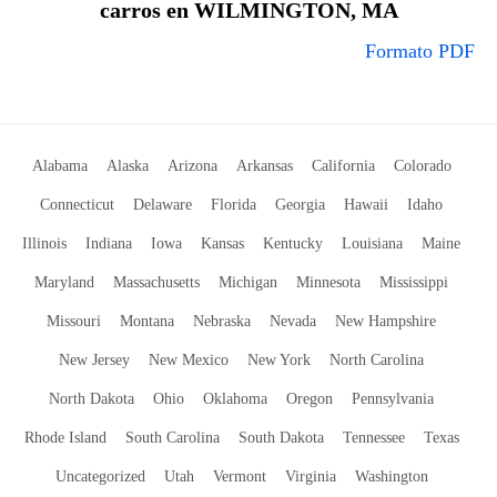
carros en WILMINGTON, MA
Formato PDF
Alabama
Alaska
Arizona
Arkansas
California
Colorado
Connecticut
Delaware
Florida
Georgia
Hawaii
Idaho
Illinois
Indiana
Iowa
Kansas
Kentucky
Louisiana
Maine
Maryland
Massachusetts
Michigan
Minnesota
Mississippi
Missouri
Montana
Nebraska
Nevada
New Hampshire
New Jersey
New Mexico
New York
North Carolina
North Dakota
Ohio
Oklahoma
Oregon
Pennsylvania
Rhode Island
South Carolina
South Dakota
Tennessee
Texas
Uncategorized
Utah
Vermont
Virginia
Washington