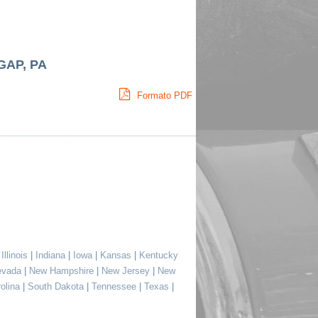
GAP, PA
Formato PDF
|
Illinois
|
Indiana
|
Iowa
|
Kansas
|
Kentucky
evada
|
New Hampshire
|
New Jersey
|
New
rolina
|
South Dakota
|
Tennessee
|
Texas
|