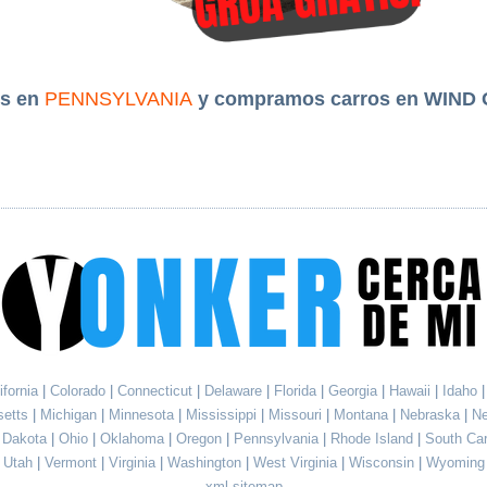
s en
PENNSYLVANIA
y compramos carros en WIND 
ifornia
|
Colorado
|
Connecticut
|
Delaware
|
Florida
|
Georgia
|
Hawaii
|
Idaho
setts
|
Michigan
|
Minnesota
|
Mississippi
|
Missouri
|
Montana
|
Nebraska
|
N
h Dakota
|
Ohio
|
Oklahoma
|
Oregon
|
Pennsylvania
|
Rhode Island
|
South Ca
Utah
|
Vermont
|
Virginia
|
Washington
|
West Virginia
|
Wisconsin
|
Wyoming
xml sitemap