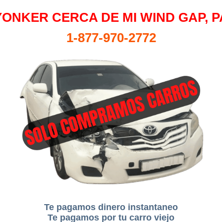
YONKER CERCA DE MI WIND GAP, P
1-877-970-2772
Te pagamos dinero instantaneo
Te pagamos por tu carro viejo