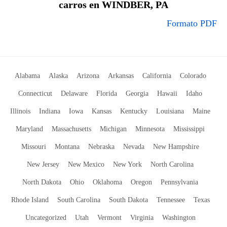
carros en WINDBER, PA
Formato PDF
Alabama
Alaska
Arizona
Arkansas
California
Colorado
Connecticut
Delaware
Florida
Georgia
Hawaii
Idaho
Illinois
Indiana
Iowa
Kansas
Kentucky
Louisiana
Maine
Maryland
Massachusetts
Michigan
Minnesota
Mississippi
Missouri
Montana
Nebraska
Nevada
New Hampshire
New Jersey
New Mexico
New York
North Carolina
North Dakota
Ohio
Oklahoma
Oregon
Pennsylvania
Rhode Island
South Carolina
South Dakota
Tennessee
Texas
Uncategorized
Utah
Vermont
Virginia
Washington