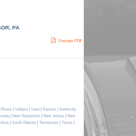
SOR, PA
Formato PDF
|
Illinois
|
Indiana
|
Iowa
|
Kansas
|
Kentucky
evada
|
New Hampshire
|
New Jersey
|
New
rolina
|
South Dakota
|
Tennessee
|
Texas
|