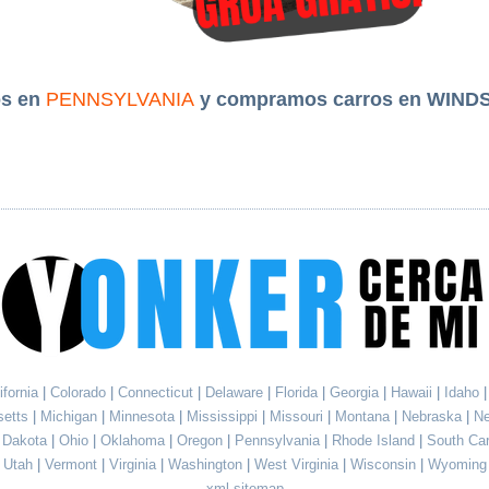
s en
PENNSYLVANIA
y compramos carros en WIND
ifornia
|
Colorado
|
Connecticut
|
Delaware
|
Florida
|
Georgia
|
Hawaii
|
Idaho
setts
|
Michigan
|
Minnesota
|
Mississippi
|
Missouri
|
Montana
|
Nebraska
|
N
h Dakota
|
Ohio
|
Oklahoma
|
Oregon
|
Pennsylvania
|
Rhode Island
|
South Ca
Utah
|
Vermont
|
Virginia
|
Washington
|
West Virginia
|
Wisconsin
|
Wyoming
xml sitemap