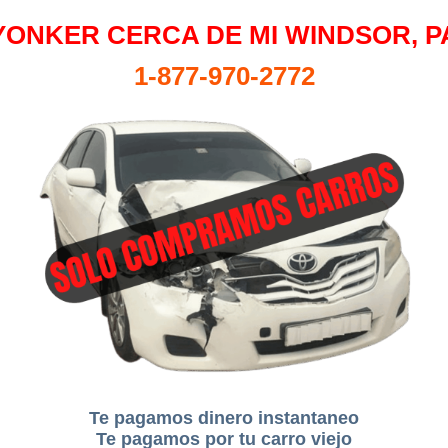
YONKER CERCA DE MI WINDSOR, P
1-877-970-2772
Te pagamos dinero instantaneo
Te pagamos por tu carro viejo