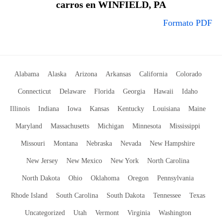
carros en WINFIELD, PA
Formato PDF
Alabama
Alaska
Arizona
Arkansas
California
Colorado
Connecticut
Delaware
Florida
Georgia
Hawaii
Idaho
Illinois
Indiana
Iowa
Kansas
Kentucky
Louisiana
Maine
Maryland
Massachusetts
Michigan
Minnesota
Mississippi
Missouri
Montana
Nebraska
Nevada
New Hampshire
New Jersey
New Mexico
New York
North Carolina
North Dakota
Ohio
Oklahoma
Oregon
Pennsylvania
Rhode Island
South Carolina
South Dakota
Tennessee
Texas
Uncategorized
Utah
Vermont
Virginia
Washington