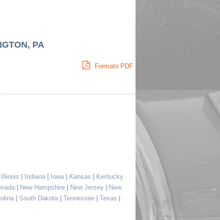
NGTON, PA
Formato PDF
|
Illinois
|
Indiana
|
Iowa
|
Kansas
|
Kentucky
evada
|
New Hampshire
|
New Jersey
|
New
rolina
|
South Dakota
|
Tennessee
|
Texas
|