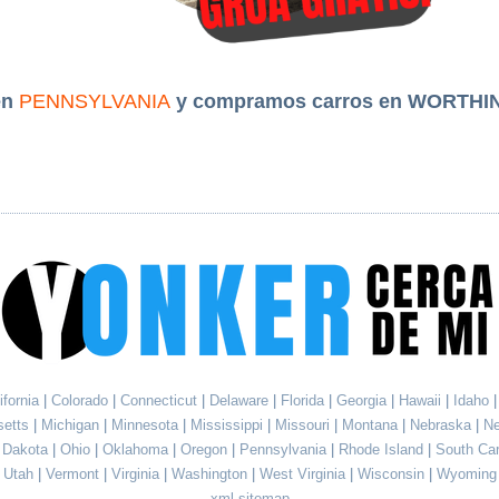
en
PENNSYLVANIA
y compramos carros en WORTHI
ifornia
|
Colorado
|
Connecticut
|
Delaware
|
Florida
|
Georgia
|
Hawaii
|
Idaho
setts
|
Michigan
|
Minnesota
|
Mississippi
|
Missouri
|
Montana
|
Nebraska
|
N
h Dakota
|
Ohio
|
Oklahoma
|
Oregon
|
Pennsylvania
|
Rhode Island
|
South Ca
Utah
|
Vermont
|
Virginia
|
Washington
|
West Virginia
|
Wisconsin
|
Wyoming
xml sitemap