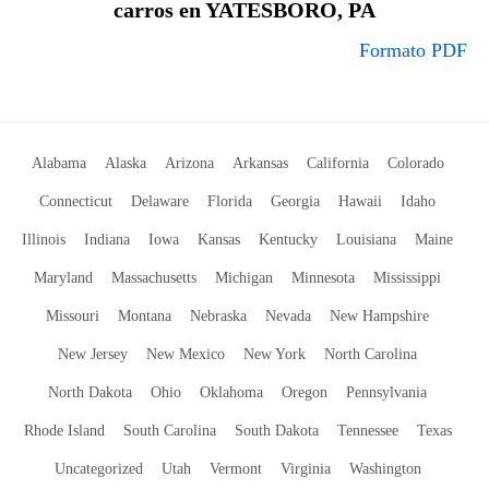
carros en YATESBORO, PA
Formato PDF
Alabama
Alaska
Arizona
Arkansas
California
Colorado
Connecticut
Delaware
Florida
Georgia
Hawaii
Idaho
Illinois
Indiana
Iowa
Kansas
Kentucky
Louisiana
Maine
Maryland
Massachusetts
Michigan
Minnesota
Mississippi
Missouri
Montana
Nebraska
Nevada
New Hampshire
New Jersey
New Mexico
New York
North Carolina
North Dakota
Ohio
Oklahoma
Oregon
Pennsylvania
Rhode Island
South Carolina
South Dakota
Tennessee
Texas
Uncategorized
Utah
Vermont
Virginia
Washington