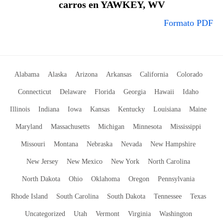
carros en YAWKEY, WV
Formato PDF
Alabama
Alaska
Arizona
Arkansas
California
Colorado
Connecticut
Delaware
Florida
Georgia
Hawaii
Idaho
Illinois
Indiana
Iowa
Kansas
Kentucky
Louisiana
Maine
Maryland
Massachusetts
Michigan
Minnesota
Mississippi
Missouri
Montana
Nebraska
Nevada
New Hampshire
New Jersey
New Mexico
New York
North Carolina
North Dakota
Ohio
Oklahoma
Oregon
Pennsylvania
Rhode Island
South Carolina
South Dakota
Tennessee
Texas
Uncategorized
Utah
Vermont
Virginia
Washington