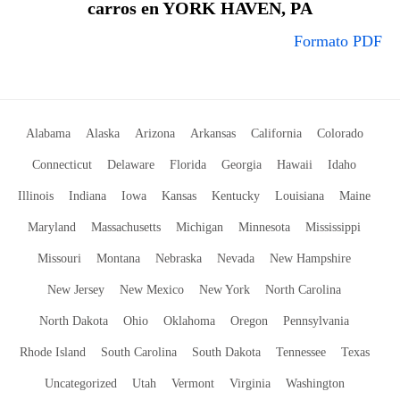
carros en YORK HAVEN, PA
Formato PDF
Alabama
Alaska
Arizona
Arkansas
California
Colorado
Connecticut
Delaware
Florida
Georgia
Hawaii
Idaho
Illinois
Indiana
Iowa
Kansas
Kentucky
Louisiana
Maine
Maryland
Massachusetts
Michigan
Minnesota
Mississippi
Missouri
Montana
Nebraska
Nevada
New Hampshire
New Jersey
New Mexico
New York
North Carolina
North Dakota
Ohio
Oklahoma
Oregon
Pennsylvania
Rhode Island
South Carolina
South Dakota
Tennessee
Texas
Uncategorized
Utah
Vermont
Virginia
Washington