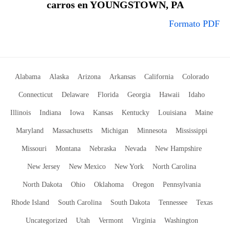
carros en YOUNGSTOWN, PA
Formato PDF
Alabama
Alaska
Arizona
Arkansas
California
Colorado
Connecticut
Delaware
Florida
Georgia
Hawaii
Idaho
Illinois
Indiana
Iowa
Kansas
Kentucky
Louisiana
Maine
Maryland
Massachusetts
Michigan
Minnesota
Mississippi
Missouri
Montana
Nebraska
Nevada
New Hampshire
New Jersey
New Mexico
New York
North Carolina
North Dakota
Ohio
Oklahoma
Oregon
Pennsylvania
Rhode Island
South Carolina
South Dakota
Tennessee
Texas
Uncategorized
Utah
Vermont
Virginia
Washington