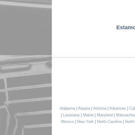
Estam
Alabama
|
Alaska
|
Arizona
|
Arkansas
|
Cal
|
Louisiana
|
Maine
|
Maryland
|
Massachu
Mexico
|
New York
|
North Carolina
|
Nort