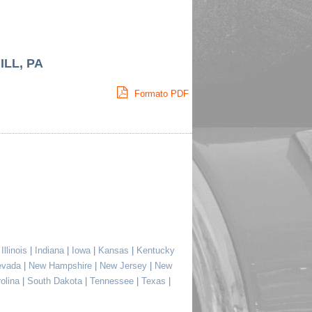
ILL, PA
Formato PDF
|
Illinois
|
Indiana
|
Iowa
|
Kansas
|
Kentucky
evada
|
New Hampshire
|
New Jersey
|
New
rolina
|
South Dakota
|
Tennessee
|
Texas
|