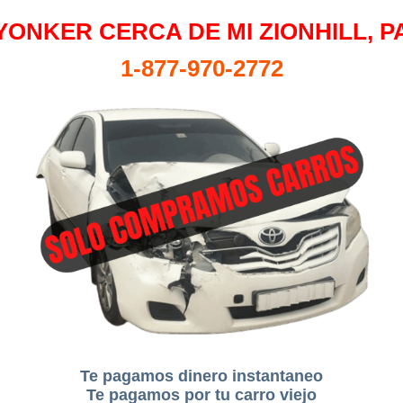
YONKER CERCA DE MI ZIONHILL, P
1-877-970-2772
Te pagamos dinero instantaneo
Te pagamos por tu carro viejo