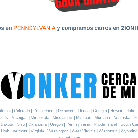
os en
PENNSYLVANIA
y compramos carros en ZIONH
ifornia
|
Colorado
|
Connecticut
|
Delaware
|
Florida
|
Georgia
|
Hawaii
|
Idaho
setts
|
Michigan
|
Minnesota
|
Mississippi
|
Missouri
|
Montana
|
Nebraska
|
N
h Dakota
|
Ohio
|
Oklahoma
|
Oregon
|
Pennsylvania
|
Rhode Island
|
South Ca
Utah
|
Vermont
|
Virginia
|
Washington
|
West Virginia
|
Wisconsin
|
Wyoming
xml sitemap