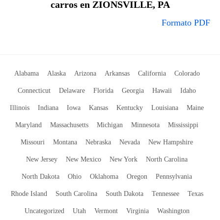
carros en ZIONSVILLE, PA
Formato PDF
Alabama
Alaska
Arizona
Arkansas
California
Colorado
Connecticut
Delaware
Florida
Georgia
Hawaii
Idaho
Illinois
Indiana
Iowa
Kansas
Kentucky
Louisiana
Maine
Maryland
Massachusetts
Michigan
Minnesota
Mississippi
Missouri
Montana
Nebraska
Nevada
New Hampshire
New Jersey
New Mexico
New York
North Carolina
North Dakota
Ohio
Oklahoma
Oregon
Pennsylvania
Rhode Island
South Carolina
South Dakota
Tennessee
Texas
Uncategorized
Utah
Vermont
Virginia
Washington