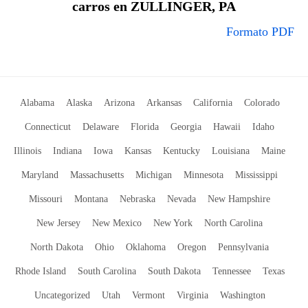
carros en ZULLINGER, PA
Formato PDF
Alabama
Alaska
Arizona
Arkansas
California
Colorado
Connecticut
Delaware
Florida
Georgia
Hawaii
Idaho
Illinois
Indiana
Iowa
Kansas
Kentucky
Louisiana
Maine
Maryland
Massachusetts
Michigan
Minnesota
Mississippi
Missouri
Montana
Nebraska
Nevada
New Hampshire
New Jersey
New Mexico
New York
North Carolina
North Dakota
Ohio
Oklahoma
Oregon
Pennsylvania
Rhode Island
South Carolina
South Dakota
Tennessee
Texas
Uncategorized
Utah
Vermont
Virginia
Washington